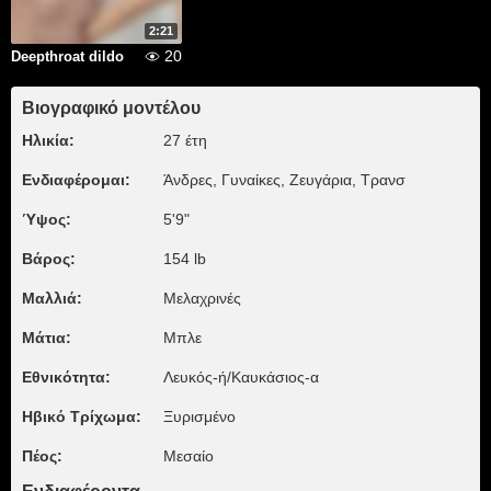
2:21
20
Deepthroat dildo
Βιογραφικό μοντέλου
Ηλικία:
27 έτη
Ενδιαφέρομαι:
Άνδρες, Γυναίκες, Zευγάρια, Τρανσ
Ύψος:
5'9"
Βάρος:
154 lb
Μαλλιά:
Μελαχρινές
Μάτια:
Μπλε
Εθνικότητα:
Λευκός-ή/Καυκάσιος-α
Ηβικό Τρίχωμα:
Ξυρισμένο
Πέος:
Μεσαίο