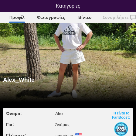
Alex_White
Κατηγορίες
Προφίλ
Φωτογραφίες
Βίντεο
Συνομιλήστε
Alex_White
Όνομα:
Alex
Τι είναι το
FanBoost;
Για:
Άνδρας
Γλώσσες:
american