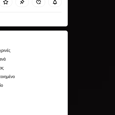
χρινές
ανά
ας
ποιημένο
ίο