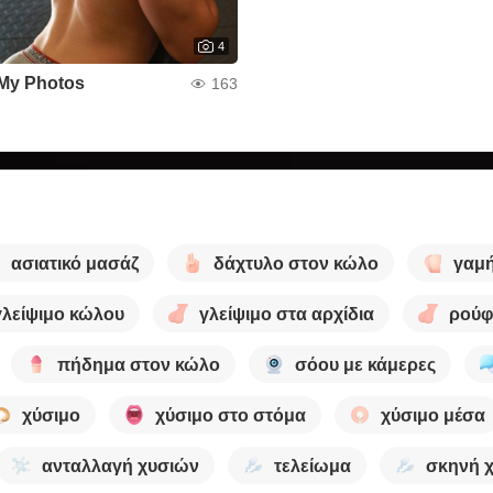
4
My Photos
163
ασιατικό μασάζ
δάχτυλο στον κώλο
γαμή
γλείψιμο κώλου
γλείψιμο στα αρχίδια
ρούφ
πήδημα στον κώλο
σόου με κάμερες
χύσιμο
χύσιμο στο στόμα
χύσιμο μέσα
ανταλλαγή χυσιών
τελείωμα
σκηνή 