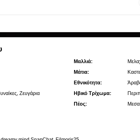
υ
Μαλλιά:
Μελα
Μάτια:
Καστ
Εθνικότητα:
Άραβ
υναίκες, Zευγάρια
Ηβικό Τρίχωμα:
Περι
Πέος:
Μεσα
Hi everyone! Im nice guy. I have a dreamy mind SnapChat. Filmoris25