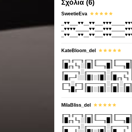
Σχόλια
(6)
SweetieEva
_♥♥___♥♥__♥♥___♥♥♥_____♥♥
_♥♥♥♥_____♥♥___♥♥♥_____♥♥
_♥♥___♥♥__♥♥___♥♥♥_____♥♥
KateBloom_del
╓─╖╓──╖╓─╖╓────╖╓────╖
║█╓╖╙╖░║█║╙──╖█║╙──╖█║
╓────╖░╓─────╖░╓────╖ 
║█╓─╜░░║█║░║█║░║█╓╖╙╖ 
╓─╖░╓─╖╓─────╖░╓─╖░╓─╖
╙─╖█╓─╜║█║░║█║░║█║░║█║
MilaBliss_del
╓─╖╓──╖╓─╖╓────╖╓────╖
║█╓╖╙╖░║█║╙──╖█║╙──╖█║
╓────╖░╓─────╖░╓────╖ 
║█╓─╜░░║█║░║█║░║█╓╖╙╖ 