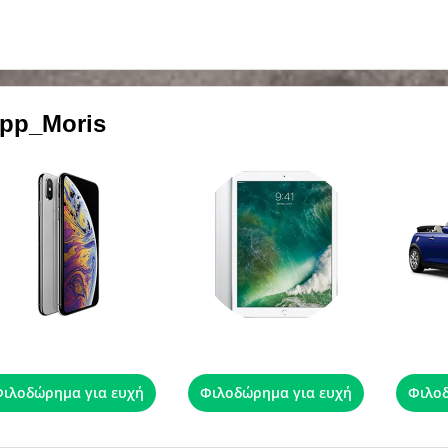
lipp_Moris
iPhone XS Max 256GB Silver
Apple iPad Pro 12'9" Silver 512GB
MI
ιλοδώρημα για ευχή
Φιλοδώρημα για ευχή
Φιλοδ