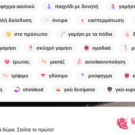
φηγμα καυλιού
παιχνίδι με δονητή
γαμήσι
πλή διείσδυση
όνειρα
εκσπερμάτωση
στο πρόσωπο
γαμήσι με τα πόδια
γαμήσι
σκληρό γαμήσι
ομαδικό
μ
έρωτας
μασάζ
αυτοϊκανοποίηση
τρίψιμο
γδύσιμο
ρούφηγμα
η
ohmibod
γκέι δεσίματα
γκέι κυρ
ά δώρα. Στείλτε το πρώτο!