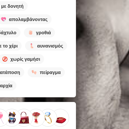
 με δονητή
απολαμβάνοντας
δάχτυλο
γροθιά
ε το χέρι
αυνανισμός
χωρίς γαμήσι
κατάποση
πείραγμα
ιαρχία