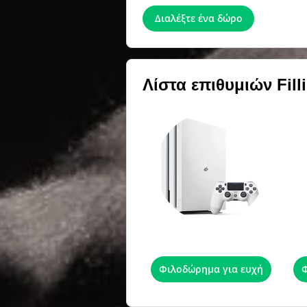
Διαλέξτε ένα δώρο
Λίστα επιθυμιών
Fil
Sony PlayStation 4 Pro White
Φιλοδώρημα για ευχή
Φ