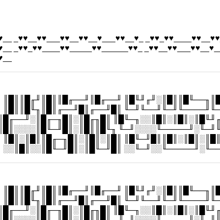
♥__ _♥♥__♥♥___♥♥__♥♥__♥___♥♥__♥_ _♥♥_♥♥____♥♥__♥♥
♥__ _♥♥_♥♥____♥♥_____♥♥______♥♥_ _♥♥__♥♥___♥♥__♥_
♥__
 ║█║║█╓╜║█║║█╓──╜║█╓──╜ ║█╙╜╓╜░║█║║█╙──╖║
 ║█║║█╙╖║█║╓──╜█║╓──╜█║ ╙─╜╙──╜╙─╜╙────╜╙
║█╓──╜░║█╓─╖█║░║█╓╖█║ ║█╙─╖░░║█║░║█║░║█╙╜
║█║░░░░║█╙─╜█║░║█║║█╙╖ ╙─╜░░░░╙─────╜░╙─╜
 ║█║░║█║║█╓─╖█║░║█║░║█║ ║█╙─╜█║║█║░║█║░║█
 ░░║█║░░║█╙─╜█║░║█╙─╜█║ ░░╙─╜░░╙─────╜░╙─
 ║█║║█╓╜║█║║█╓──╜║█╓──╜ ║█╙╜╓╜░║█║║█╙──╖║
 ║█║║█╙╖║█║╓──╜█║╓──╜█║ ╙─╜╙──╜╙─╜╙────╜╙
║█╓──╜░║█╓─╖█║░║█╓╖█║ ║█╙─╖░░║█║░║█║░║█╙╜
║█║░░░░║█╙─╜█║░║█║║█╙╖ ╙─╜░░░░╙─────╜░╙─╜