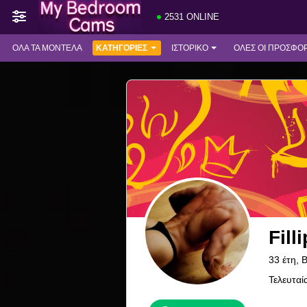
2531 ONLINE
ΌΛΑ ΤΑ ΜΟΝΤΈΛΑ
ΚΑΤΗΓΟΡΊΕΣ
ΙΣΤΟΡΙΚΌ
ΟΛΕΣ ΟΙ ΠΡΟΣΦΟ
Fill
33 έτη, 
Τελευταί