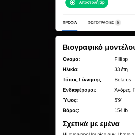
Αποστολή tip
ΠΡΟΦΊΛ
ΦΩΤΟΓΡΑΦΊΕΣ
5
Βιογραφικό μοντέλο
Όνομα:
Fillipp
Ηλικία:
33 έτη
Τόπος Γέννησης:
Belarus
Ενδιαφέρομαι:
Άνδρες, Γ
Ύψος:
5'9"
Βάρος:
154 lb
Σχετικά με εμένα