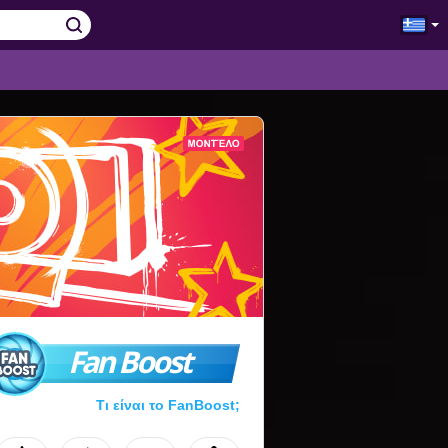
Fan Boost
Τι είναι το FanBoost;